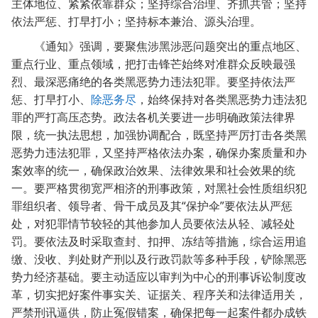
主体地位、紧紧依靠群众；坚持综合治理、齐抓共管；坚持
依法严惩、打早打小；坚持标本兼治、源头治理。
《通知》强调，要聚焦涉黑涉恶问题突出的重点地区、
重点行业、重点领域，把打击锋芒始终对准群众反映最强
烈、最深恶痛绝的各类黑恶势力违法犯罪。要坚持依法严
惩、打早打小、
除恶务尽
，始终保持对各类黑恶势力违法犯
罪的严打高压态势。政法各机关要进一步明确政策法律界
限，统一执法思想，加强协调配合，既坚持严厉打击各类黑
恶势力违法犯罪，又坚持严格依法办案，确保办案质量和办
案效率的统一，确保政治效果、法律效果和社会效果的统
一。要严格贯彻宽严相济的刑事政策，对黑社会性质组织犯
“
”
罪组织者、领导者、骨干成员及其
保护伞
要依法从严惩
处，对犯罪情节较轻的其他参加人员要依法从轻、减轻处
罚。要依法及时采取查封、扣押、冻结等措施，综合运用追
缴、没收、判处财产刑以及行政罚款等多种手段，铲除黑恶
势力经济基础。要主动适应以审判为中心的刑事诉讼制度改
革，切实把好案件事实关、证据关、程序关和法律适用关，
严禁刑讯逼供，防止冤假错案，确保把每一起案件都办成铁