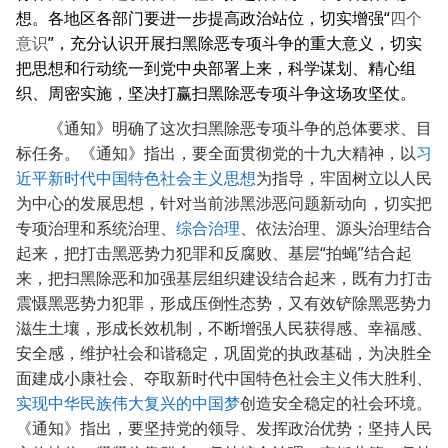
“
想。各地区各部门要进一步提高政治站位，切实增强
四个
”
意识
，充分认识开展扫黑除恶专项斗争的重大意义，切实
把思想和行动统一到党中央部署上来，科学谋划、精心组
织、周密实施，坚决打赢扫黑除恶专项斗争这场攻坚仗。
《通知》明确了这次扫黑除恶专项斗争的总体要求、目
标任务。《通知》指出，要全面贯彻党的十九大精神，以
习
近平新时代中国特色社会主义思想
为指导，牢固树立以人民
为中心的发展思想，针对当前涉黑涉恶问题新动向，切实把
专项治理和系统治理、
综合治理
、依法治理、源头治理结合
“
”
起来，把打击黑恶势力犯罪和反腐败、基层
拍蝇
结合起
来，把扫黑除恶和加强基层组织建设结合起来，既有力打击
震慑黑恶势力犯罪，形成压倒性态势，又有效铲除黑恶势力
滋生土壤，形成长效机制，不断增强人民获得感、幸福感、
安全感，维护社会和谐稳定，巩固党的执政基础，为决胜全
面建成小康社会、夺取新时代中国特色社会主义伟大胜利、
实现中华民族伟大复兴的中国梦
创造安全稳定的社会环境。
《通知》指出，要坚持党的领导、发挥政治优势；坚持人民