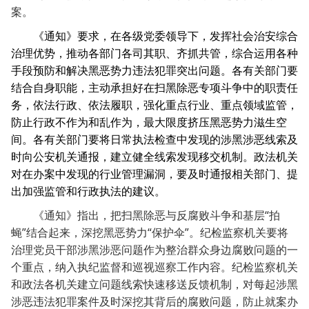
案。
《通知》要求，在各级党委领导下，发挥社会治安综合
治理优势，推动各部门各司其职、齐抓共管，综合运用各种
手段预防和解决黑恶势力违法犯罪突出问题。各有关部门要
结合自身职能，主动承担好在扫黑除恶专项斗争中的职责任
务，依法行政、依法履职，强化重点行业、重点领域监管，
防止行政不作为和乱作为，最大限度挤压黑恶势力滋生空
间。各有关部门要将日常执法检查中发现的涉黑涉恶线索及
时向公安机关通报，建立健全线索发现移交机制。政法机关
对在办案中发现的行业管理漏洞，要及时通报相关部门、提
出加强监管和行政执法的建议。
“
《通知》指出，把扫黑除恶与反腐败斗争和基层
拍
”
“
”
蝇
结合起来，深挖黑恶势力
保护伞
。纪检监察机关要将
治理党员干部涉黑涉恶问题作为整治群众身边腐败问题的一
个重点，纳入执纪监督和巡视巡察工作内容。纪检监察机关
和政法各机关建立问题线索快速移送反馈机制，对每起涉黑
涉恶违法犯罪案件及时深挖其背后的腐败问题，防止就案办