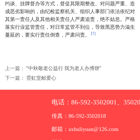
约谈、挂牌督办等方式，督促其限期整改。对问题严重、造
成恶劣影响的，由纪检监察机关、组织人事部门依法依纪对
其第一责任人及其他相关责任人严肃追责，绝不姑息。严格
落实行业监管责任，对日常监管不到位，导致黑恶势力滋生
[1]
蔓延的，要实行责任倒查，严肃问责。
上一篇：
“中秋敬老公益行 我为老人办博饼”
下一篇：
霓虹堂献爱心
电话：86-592-3502001、35020
传真：86-592-3502018
邮箱：axhuliyuan@126.com