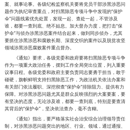
案、就事论事。各级纪检监察机关要将党员干部涉黑涉恶问
“
题作为执纪审查重点，对扫黑除恶专项斗争中发现的
保护
”
伞
问题线索优先处置，发现一起、查处一起，不管涉及
“
谁，都要一查到底、绝不姑息。加大督办力度，把打击
保
”
护伞
与侦办涉黑涉恶案件结合起来，做到同步侦办，尤其
要抓住涉黑涉恶和腐败长期、深度交织的案件以及脱贫攻坚
领域涉黑涉恶腐败案件重点督办。
《通知》要求，各级党委和政府要将扫黑除恶专项斗争
作为一项重大政治任务，摆到工作全局突出位置，列入重要
议事日程。各级党委和政府主要负责同志要勇于担当，敢于
碰硬，旗帜鲜明支持扫黑除恶工作，为政法机关依法办案和
“
”
有关部门依法履职、深挖彻查
保护伞
排除阻力、提供有力
保障。对涉黑涉恶问题尤其是群众反映强烈的大案要案，要
有坚决的态度，无论涉及谁，都要一查到底，特别是要查清
“
”
其背后的
保护伞
，坚决依法查办，毫不含糊。
《通知》指出，要严格落实社会治安综合治理领导责任
制，对涉黑涉恶问题突出的地区、行业、领域，通过通报、