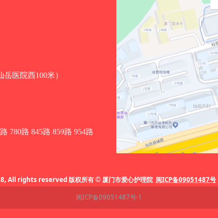
（仙岳医院西100米）
4路 780路 845路 859路 954路
018, All rights reserved 版权所有 © 厦门市爱心护理院
闽ICP备09051487号
闽ICP备09051487号-1