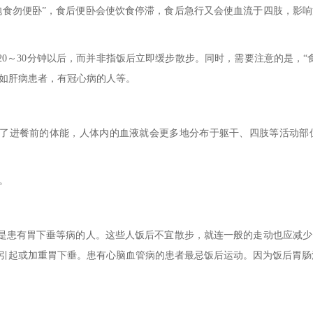
食勿便卧”，食后便卧会使饮食停滞，食后急行又会使血流于四肢，影响
0～30分钟以后，而并非指饭后立即缓步散步。同时，需要注意的是，“
如肝病患者，有冠心病的人等。
了进餐前的体能，人体内的血液就会更多地分布于躯干、四肢等活动部
。
患有胃下垂等病的人。这些人饭后不宜散步，就连一般的走动也应减少
引起或加重胃下垂。患有心脑血管病的患者最忌饭后运动。因为饭后胃肠
《南昌