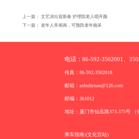
上一篇：
文艺演出迎新春 护理院老人唱开颜
下一篇：
老年人常画画，可预防老年痴呆
电话：86-592-3502001、350
传真：86-592-3502018
邮箱：axhuliyuan@126.com
邮编：361012
地址：厦门市仙岳路373-375号 
乘车指南:(文化宫站)