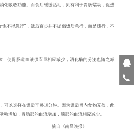
消化吸收功能。而食后缓缓活动，则有利于胃肠蠕动，促进
食饱不得急行”，饭后百步并不提倡饭后急行，而是缓行，不
位，使胃肠道血液供应量相应减少，消化酶的分泌也随之减
Q
05
，可以选择在饭后平卧10分钟。因为饭后胃内食物充盈，此
活动增加，胃肠部的血流增加，脑部的血流相应减少。
晚报》