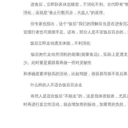
进食后，立即卧床休息睡觉，于消化不利。古代即有“饱
消化，这就是“食止行数百步，大益人”的道理。
但专家也指出，这个“饭后”我们的理解应当是在进食完2
宜缓行者也可摆摆手足。还有，部分人是不宜饭后百步的，
饭后立即走动透支体能，不利消化
饭后匆忙走动所消耗的能量(能量食品)，实际上是透支
少。此时要是紧跟着再做一些对灵敏性
和准确度要求较高的活动，比如驾驶，很容易导致不良后果
什么样的人不适合饭后百步走
有些人是适合饭后“不能走”的，这是指体质较差，尤其是
时再进行直立性活动，就会增加胃的振动，加重胃的负担，
摘自